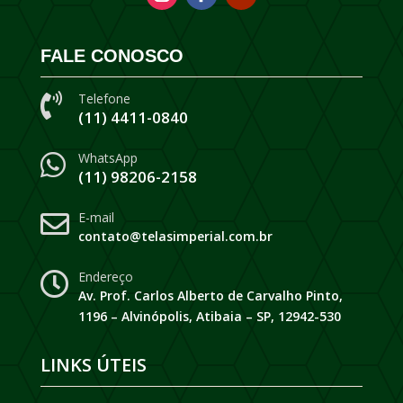
FALE CONOSCO
Telefone

(11) 4411-0840
WhatsApp

(11) 98206-2158
E-mail

contato@telasimperial.com.br
Endereço

Av. Prof. Carlos Alberto de Carvalho Pinto,
1196 – Alvinópolis, Atibaia – SP, 12942-530
LINKS ÚTEIS