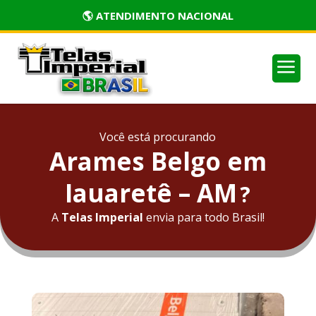
🏅 PRODUTOS CERTIFICADOS
a
Você está procurando
Arames Belgo em
Iauaretê – AM
?
A
Telas Imperial
envia para todo Brasil!