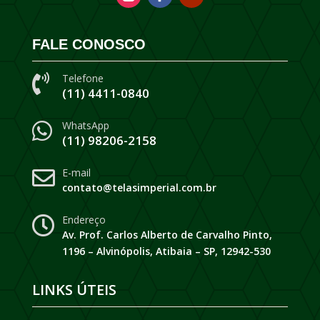
FALE CONOSCO
Telefone

(11) 4411-0840
WhatsApp

(11) 98206-2158
E-mail

contato@telasimperial.com.br
Endereço

Av. Prof. Carlos Alberto de Carvalho Pinto,
1196 – Alvinópolis, Atibaia – SP, 12942-530
LINKS ÚTEIS