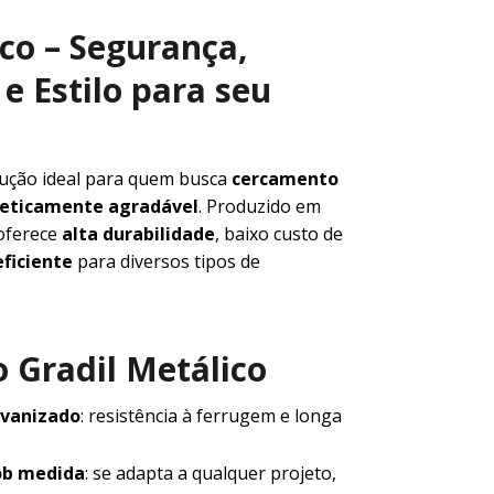
ico – Segurança,
e Estilo para seu
lução ideal para quem busca
cercamento
steticamente agradável
. Produzido em
 oferece
alta durabilidade
, baixo custo de
ficiente
para diversos tipos de
 Gradil Metálico
lvanizado
: resistência à ferrugem e longa
ob medida
: se adapta a qualquer projeto,