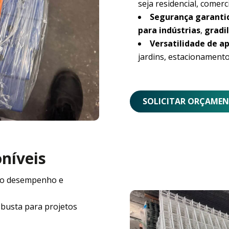
seja residencial, comerci
Segurança garanti
para indústrias
,
gradil
Versatilidade de ap
jardins, estacionamento
SOLICITAR ORÇAME
oníveis
o desempenho e
obusta para projetos