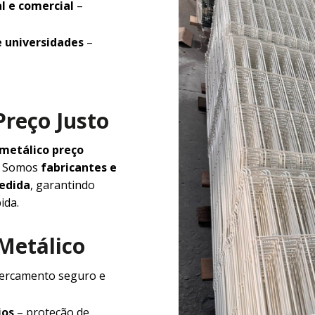
l e comercial
–
e universidades
–
Preço Justo
 metálico preço
e. Somos
fabricantes e
medida
, garantindo
ida.
 Metálico
ercamento seguro e
ios
– proteção de