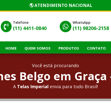
🌎 ATENDIMENTO NACIONAL
Telefone
WhatsApp


(11) 4411-0840
(11) 98206-2158
HOME
QUEM SOMOS
PRODUTOS
CONTATO
Você está procurando
es Belgo em Graça 
A
Telas Imperial
envia para todo Brasil!