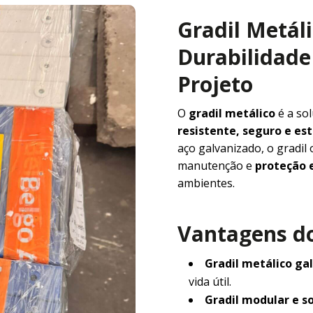
Gradil Metál
Durabilidade 
Projeto
O
gradil metálico
é a so
resistente, seguro e e
aço galvanizado, o gradil
manutenção e
proteção e
ambientes.
Vantagens do
Gradil metálico ga
vida útil.
Gradil modular e s