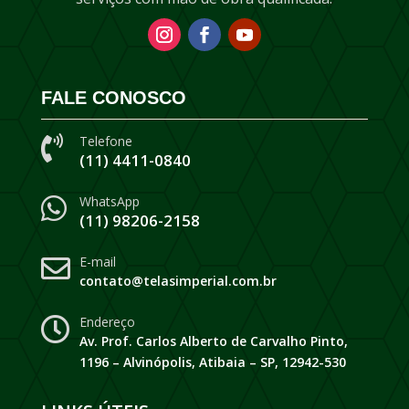
FALE CONOSCO
Telefone

(11) 4411-0840
WhatsApp

(11) 98206-2158
E-mail

contato@telasimperial.com.br
Endereço

Av. Prof. Carlos Alberto de Carvalho Pinto,
1196 – Alvinópolis, Atibaia – SP, 12942-530