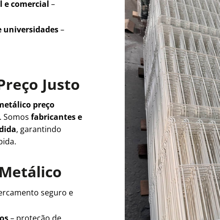
l e comercial
–
e universidades
–
Preço Justo
metálico preço
e. Somos
fabricantes e
edida
, garantindo
pida.
 Metálico
ercamento seguro e
ios
– proteção de