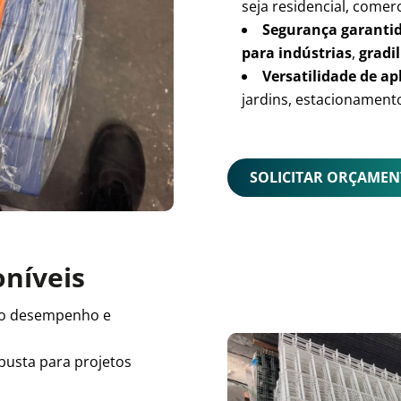
seja residencial, comerc
Segurança garanti
para indústrias
,
gradil
Versatilidade de ap
jardins, estacionamento
SOLICITAR ORÇAME
oníveis
o desempenho e
busta para projetos