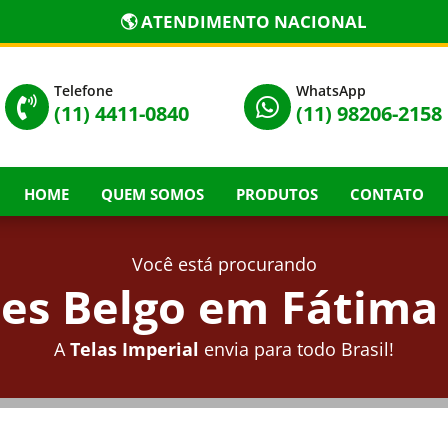
🌎 ATENDIMENTO NACIONAL
Telefone
WhatsApp


(11) 4411-0840
(11) 98206-2158
HOME
QUEM SOMOS
PRODUTOS
CONTATO
Você está procurando
es Belgo em Fátima 
A
Telas Imperial
envia para todo Brasil!