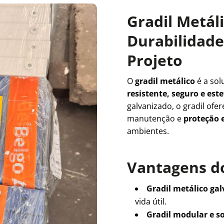
Gradil Metál
Durabilidade 
Projeto
O
gradil metálico
é a sol
resistente, seguro e es
galvanizado, o gradil ofe
manutenção e
proteção e
ambientes.
Vantagens do
Gradil metálico ga
vida útil.
Gradil modular e s