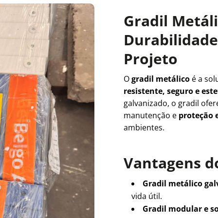
Gradil Metál
Durabilidade 
Projeto
O
gradil metálico
é a sol
resistente, seguro e es
galvanizado, o gradil ofe
manutenção e
proteção e
ambientes.
Vantagens do
Gradil metálico ga
vida útil.
Gradil modular e s