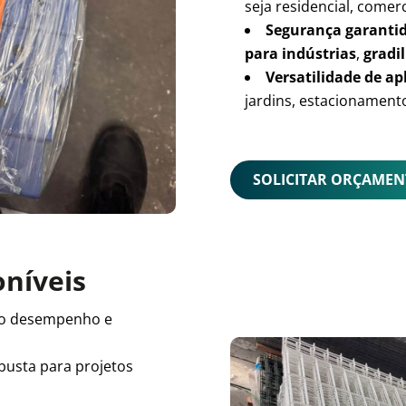
seja residencial, comerc
Segurança garanti
para indústrias
,
gradil
Versatilidade de ap
jardins, estacionamento
SOLICITAR ORÇAME
oníveis
o desempenho e
busta para projetos