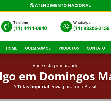
🌎 ATENDIMENTO NACIONAL
Telefone
WhatsApp


(11) 4411-0840
(11) 98206-2158
HOME
QUEM SOMOS
PRODUTOS
CONTATO
Você está procurando
lgo em Domingos Mar
A
Telas Imperial
envia para todo Brasil!