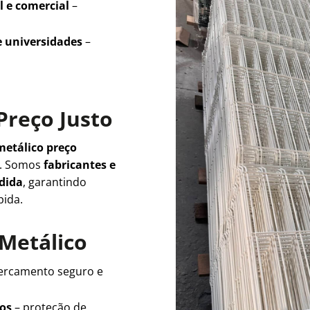
l e comercial
–
e universidades
–
Preço Justo
metálico preço
e. Somos
fabricantes e
edida
, garantindo
pida.
 Metálico
ercamento seguro e
ios
– proteção de