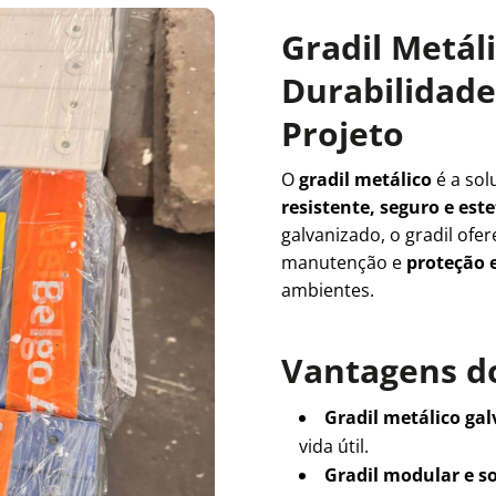
Gradil Metál
Durabilidade 
Projeto
O
gradil metálico
é a sol
resistente, seguro e es
galvanizado, o gradil ofe
manutenção e
proteção e
ambientes.
Vantagens do
Gradil metálico ga
vida útil.
Gradil modular e s