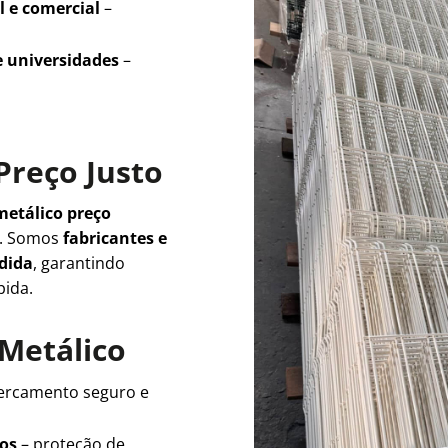
l e comercial
–
e universidades
–
Preço Justo
metálico preço
e. Somos
fabricantes e
edida
, garantindo
pida.
 Metálico
ercamento seguro e
ios
– proteção de