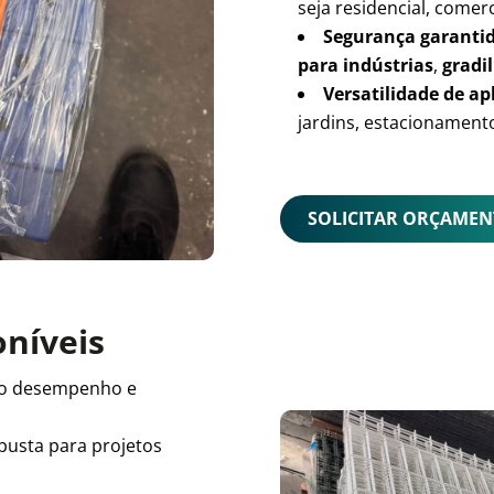
seja residencial, comerc
Segurança garanti
para indústrias
,
gradil
Versatilidade de ap
jardins, estacionamento
SOLICITAR ORÇAME
oníveis
o desempenho e
busta para projetos