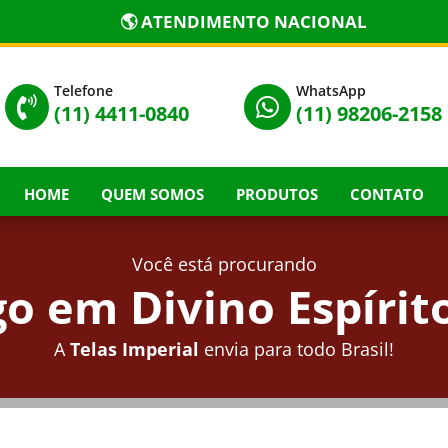
🌎 ATENDIMENTO NACIONAL
Telefone
WhatsApp


(11) 4411-0840
(11) 98206-2158
HOME
QUEM SOMOS
PRODUTOS
CONTATO
Você está procurando
o em Divino Espírito
A
Telas Imperial
envia para todo Brasil!