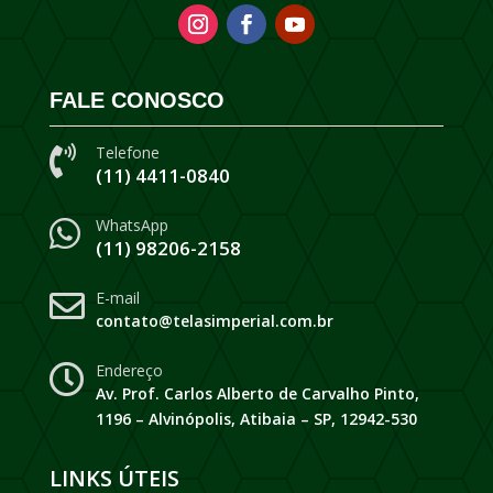
FALE CONOSCO
Telefone

(11) 4411-0840
WhatsApp

(11) 98206-2158
E-mail

contato@telasimperial.com.br
Endereço

Av. Prof. Carlos Alberto de Carvalho Pinto,
1196 – Alvinópolis, Atibaia – SP, 12942-530
LINKS ÚTEIS