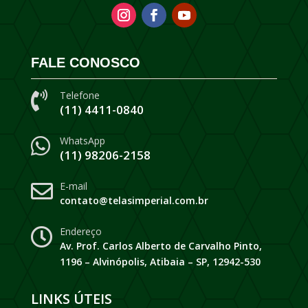
FALE CONOSCO
Telefone

(11) 4411-0840
WhatsApp

(11) 98206-2158
E-mail

contato@telasimperial.com.br
Endereço

Av. Prof. Carlos Alberto de Carvalho Pinto,
1196 – Alvinópolis, Atibaia – SP, 12942-530
LINKS ÚTEIS