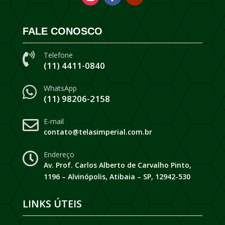
FALE CONOSCO
Telefone

(11) 4411-0840
WhatsApp

(11) 98206-2158
E-mail

contato@telasimperial.com.br
Endereço

Av. Prof. Carlos Alberto de Carvalho Pinto,
1196 – Alvinópolis, Atibaia – SP, 12942-530
LINKS ÚTEIS