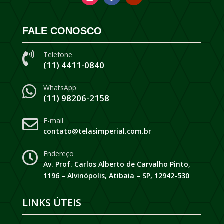
FALE CONOSCO
Telefone

(11) 4411-0840
WhatsApp

(11) 98206-2158
E-mail

contato@telasimperial.com.br
Endereço

Av. Prof. Carlos Alberto de Carvalho Pinto,
1196 – Alvinópolis, Atibaia – SP, 12942-530
LINKS ÚTEIS