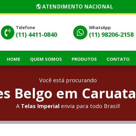
🌎 ATENDIMENTO NACIONAL
Telefone
WhatsApp


(11) 4411-0840
(11) 98206-2158
HOME
QUEM SOMOS
PRODUTOS
CONTATO
Você está procurando
s Belgo em Caruataí
A
Telas Imperial
envia para todo Brasil!