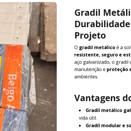
Gradil Metál
Durabilidade 
Projeto
O
gradil metálico
é a so
resistente, seguro e e
aço galvanizado, o gradil
manutenção e
proteção e
ambientes.
Vantagens do
Gradil metálico ga
vida útil.
Gradil modular e s