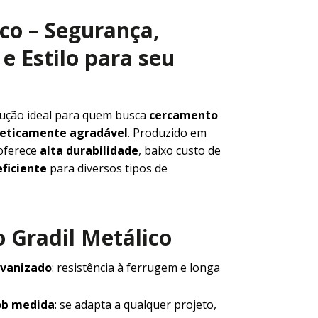
ico – Segurança,
e Estilo para seu
lução ideal para quem busca
cercamento
steticamente agradável
. Produzido em
 oferece
alta durabilidade
, baixo custo de
ficiente
para diversos tipos de
 Gradil Metálico
lvanizado
: resistência à ferrugem e longa
ob medida
: se adapta a qualquer projeto,