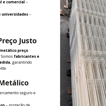
l e comercial
–
e universidades
–
Preço Justo
 metálico preço
e. Somos
fabricantes e
medida
, garantindo
ida.
 Metálico
ercamento seguro e
ios
– proteção de