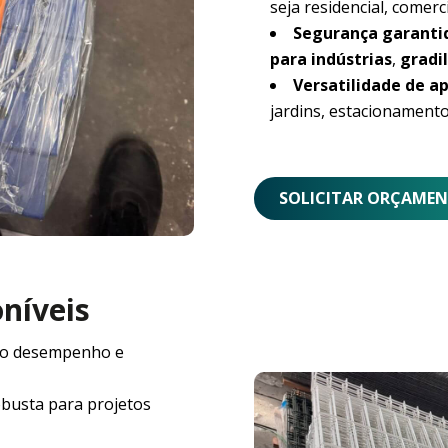
seja residencial, comerci
Segurança garanti
para indústrias
,
gradil
Versatilidade de ap
jardins, estacionamento
SOLICITAR ORÇAME
oníveis
o desempenho e
obusta para projetos