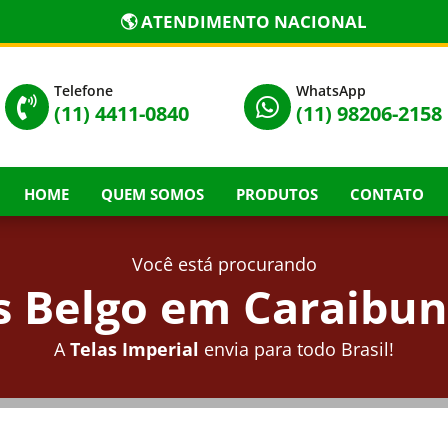
🌎 ATENDIMENTO NACIONAL
Telefone
WhatsApp


(11) 4411-0840
(11) 98206-2158
HOME
QUEM SOMOS
PRODUTOS
CONTATO
Você está procurando
 Belgo em Caraibun
A
Telas Imperial
envia para todo Brasil!