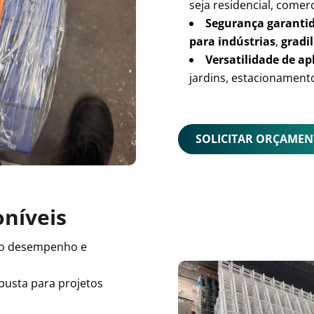
seja residencial, comerc
Segurança garanti
para indústrias
,
gradil
Versatilidade de ap
jardins, estacionamento
SOLICITAR ORÇAME
oníveis
o desempenho e
busta para projetos