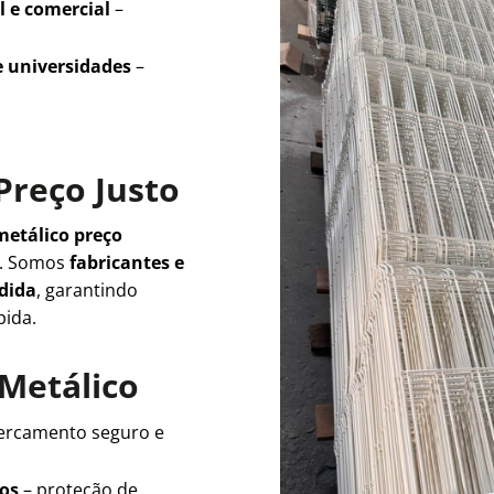
l e comercial
–
e universidades
–
Preço Justo
metálico preço
e. Somos
fabricantes e
edida
, garantindo
pida.
 Metálico
ercamento seguro e
ios
– proteção de