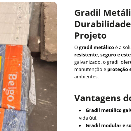
Gradil Metál
Durabilidade 
Projeto
O
gradil metálico
é a sol
resistente, seguro e es
galvanizado, o gradil ofe
manutenção e
proteção e
ambientes.
Vantagens do
Gradil metálico ga
vida útil.
Gradil modular e s