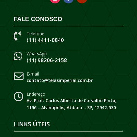
FALE CONOSCO
Telefone

(11) 4411-0840
WhatsApp

(11) 98206-2158
E-mail

contato@telasimperial.com.br
Endereço

Av. Prof. Carlos Alberto de Carvalho Pinto,
1196 – Alvinópolis, Atibaia – SP, 12942-530
LINKS ÚTEIS