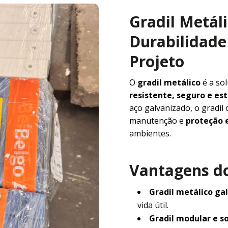
Gradil Metál
Durabilidade 
Projeto
O
gradil metálico
é a so
resistente, seguro e e
aço galvanizado, o gradil
manutenção e
proteção e
ambientes.
Vantagens do
Gradil metálico ga
vida útil.
Gradil modular e s