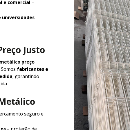
l e comercial
–
e universidades
–
Preço Justo
 metálico preço
e. Somos
fabricantes e
medida
, garantindo
ida.
 Metálico
ercamento seguro e
ios
– proteção de