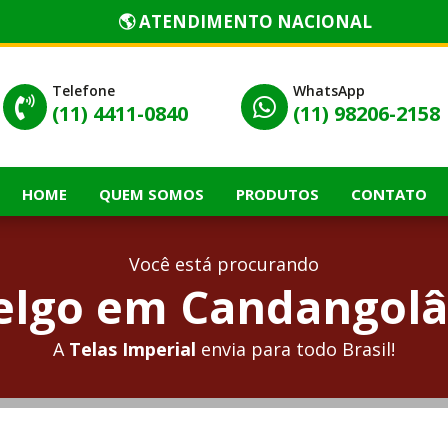
🌎 ATENDIMENTO NACIONAL
Telefone
WhatsApp


(11) 4411-0840
(11) 98206-2158
HOME
QUEM SOMOS
PRODUTOS
CONTATO
Você está procurando
lgo em Candangolâ
A
Telas Imperial
envia para todo Brasil!