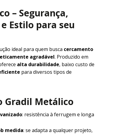
ico – Segurança,
e Estilo para seu
lução ideal para quem busca
cercamento
steticamente agradável
. Produzido em
 oferece
alta durabilidade
, baixo custo de
ficiente
para diversos tipos de
 Gradil Metálico
lvanizado
: resistência à ferrugem e longa
ob medida
: se adapta a qualquer projeto,