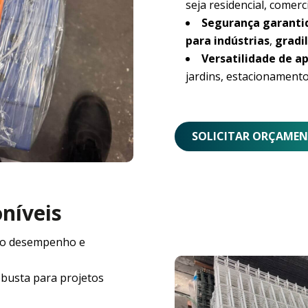
seja residencial, comerci
Segurança garanti
para indústrias
,
gradil
Versatilidade de ap
jardins, estacionamento
SOLICITAR ORÇAME
oníveis
o desempenho e
obusta para projetos