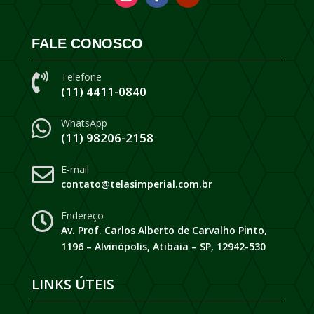
FALE CONOSCO
Telefone

(11) 4411-0840
WhatsApp

(11) 98206-2158
E-mail

contato@telasimperial.com.br
Endereço

Av. Prof. Carlos Alberto de Carvalho Pinto,
1196 – Alvinópolis, Atibaia – SP, 12942-530
LINKS ÚTEIS