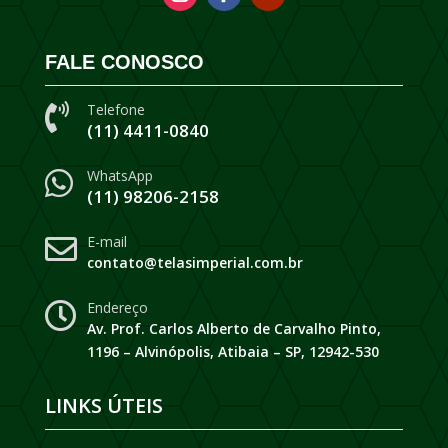
FALE CONOSCO
Telefone

(11) 4411-0840
WhatsApp

(11) 98206-2158
E-mail

contato@telasimperial.com.br
Endereço

Av. Prof. Carlos Alberto de Carvalho Pinto,
1196 – Alvinópolis, Atibaia – SP, 12942-530
LINKS ÚTEIS