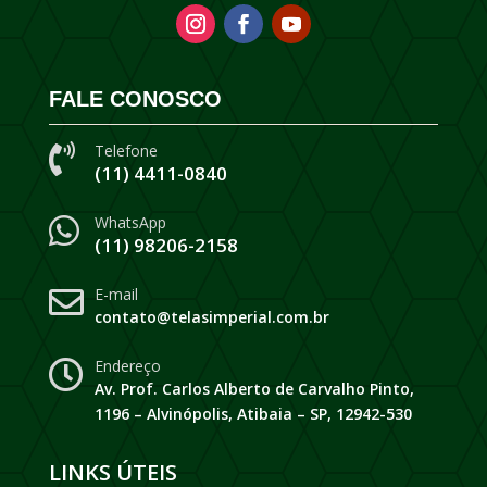
FALE CONOSCO
Telefone

(11) 4411-0840
WhatsApp

(11) 98206-2158
E-mail

contato@telasimperial.com.br
Endereço

Av. Prof. Carlos Alberto de Carvalho Pinto,
1196 – Alvinópolis, Atibaia – SP, 12942-530
LINKS ÚTEIS