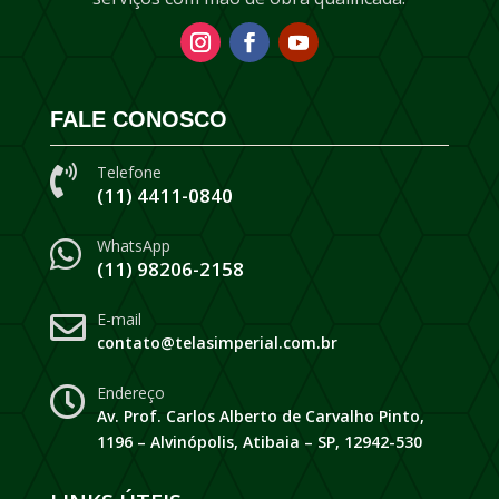
FALE CONOSCO
Telefone

(11) 4411-0840
WhatsApp

(11) 98206-2158
E-mail

contato@telasimperial.com.br
Endereço

Av. Prof. Carlos Alberto de Carvalho Pinto,
1196 – Alvinópolis, Atibaia – SP, 12942-530