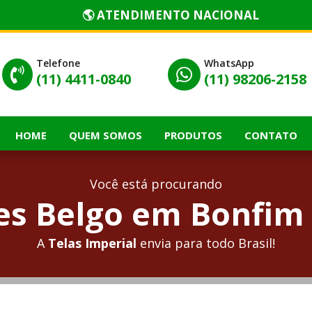
🌎 ATENDIMENTO NACIONAL
Telefone
WhatsApp


(11) 4411-0840
(11) 98206-2158
HOME
QUEM SOMOS
PRODUTOS
CONTATO
Você está procurando
s Belgo em Bonfim
A
Telas Imperial
envia para todo Brasil!