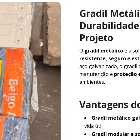
Gradil Metál
Durabilidade 
Projeto
O
gradil metálico
é a so
resistente, seguro e e
aço galvanizado, o gradil
manutenção e
proteção e
ambientes.
Vantagens do
Gradil metálico ga
vida útil.
Gradil modular e s