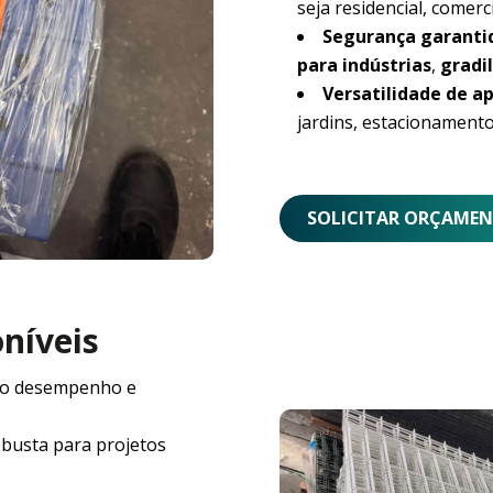
seja residencial, comerci
Segurança garanti
para indústrias
,
gradil
Versatilidade de ap
jardins, estacionamento
SOLICITAR ORÇAME
oníveis
o desempenho e
obusta para projetos