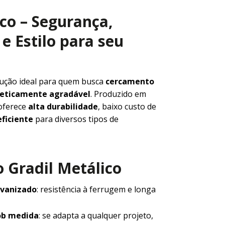
ico – Segurança,
e Estilo para seu
lução ideal para quem busca
cercamento
steticamente agradável
. Produzido em
 oferece
alta durabilidade
, baixo custo de
ficiente
para diversos tipos de
 Gradil Metálico
lvanizado
: resistência à ferrugem e longa
ob medida
: se adapta a qualquer projeto,