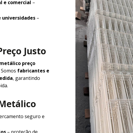
l e comercial
–
e universidades
–
Preço Justo
 metálico preço
e. Somos
fabricantes e
medida
, garantindo
ida.
 Metálico
ercamento seguro e
ios
– proteção de