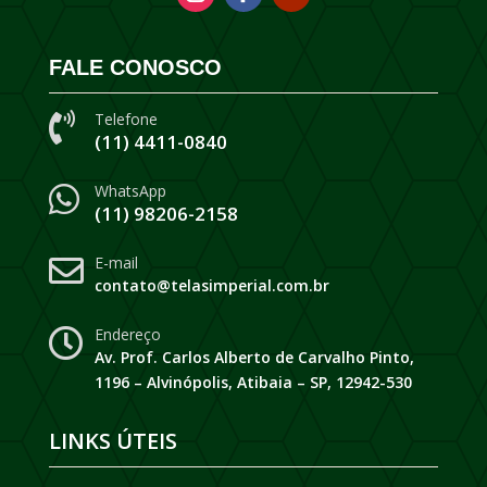
FALE CONOSCO
Telefone

(11) 4411-0840
WhatsApp

(11) 98206-2158
E-mail

contato@telasimperial.com.br
Endereço

Av. Prof. Carlos Alberto de Carvalho Pinto,
1196 – Alvinópolis, Atibaia – SP, 12942-530
LINKS ÚTEIS