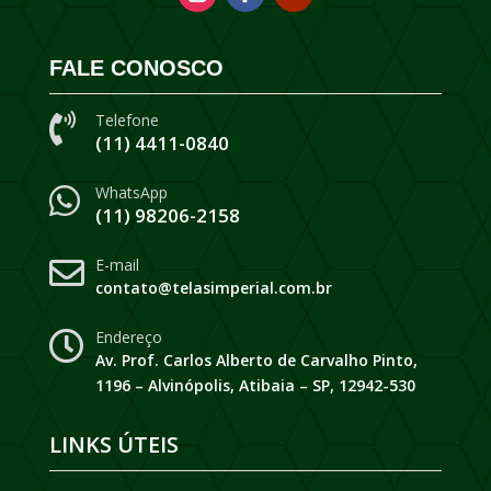
FALE CONOSCO
Telefone

(11) 4411-0840
WhatsApp

(11) 98206-2158
E-mail

contato@telasimperial.com.br
Endereço

Av. Prof. Carlos Alberto de Carvalho Pinto,
1196 – Alvinópolis, Atibaia – SP, 12942-530
LINKS ÚTEIS