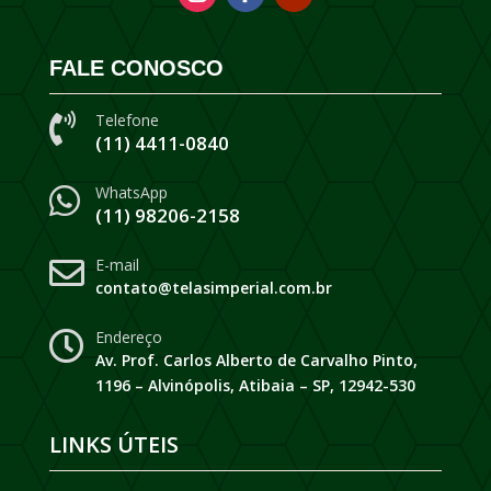
FALE CONOSCO
Telefone

(11) 4411-0840
WhatsApp

(11) 98206-2158
E-mail

contato@telasimperial.com.br
Endereço

Av. Prof. Carlos Alberto de Carvalho Pinto,
1196 – Alvinópolis, Atibaia – SP, 12942-530
LINKS ÚTEIS