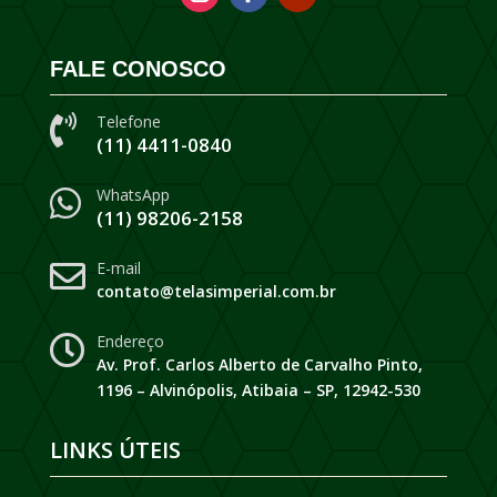
FALE CONOSCO
Telefone

(11) 4411-0840
WhatsApp

(11) 98206-2158
E-mail

contato@telasimperial.com.br
Endereço

Av. Prof. Carlos Alberto de Carvalho Pinto,
1196 – Alvinópolis, Atibaia – SP, 12942-530
LINKS ÚTEIS