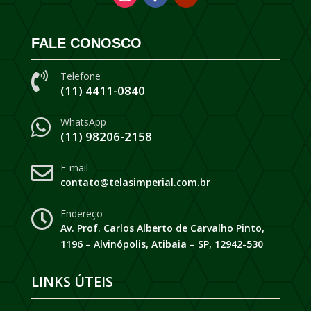
FALE CONOSCO
Telefone

(11) 4411-0840
WhatsApp

(11) 98206-2158
E-mail

contato@telasimperial.com.br
Endereço

Av. Prof. Carlos Alberto de Carvalho Pinto,
1196 – Alvinópolis, Atibaia – SP, 12942-530
LINKS ÚTEIS