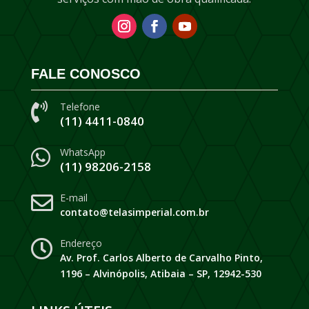
FALE CONOSCO
Telefone

(11) 4411-0840
WhatsApp

(11) 98206-2158
E-mail

contato@telasimperial.com.br
Endereço

Av. Prof. Carlos Alberto de Carvalho Pinto,
1196 – Alvinópolis, Atibaia – SP, 12942-530